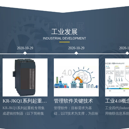
工业发展
工业发展
INDUSTRIAL DEVELOPMENT
2020-10-29
2020-10-29
2020-
KR-JKQ1系列起重机专用集成逻辑控制
管理软件关键技术
工业4.0概
KR-JKQ1系列起重机专用集
管理软件：目标需求为基
工业四代(Indust
成逻辑控制器（以下简称集
础，以IT技术为支撑，为目标
用物联信息系统(C
控器）是我公司针对起重机
提供数据信息的综合管理办
PhysicalSyst
的工况而研发的一种工业控
法。在线管理软件的选择需
产中的供应，
制器，用来代替PLC及继电器
要考虑以下几点：
息数据化、智慧