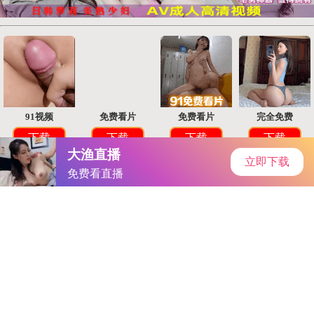
游民星空
首页
安卓软件
安卓游戏
专题
主页
>
手机软件
>
其他
> 77直播nba
77直播nba
大小：90.2MB
类别：其他