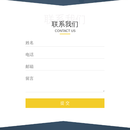
制器，用来代替PLC及继电器
要考虑以下几点：
息数据化、智慧
逻辑实现对各种机构驱动的
到快速、有效
控制。集控器的功能和性能
品供应。
联系我们
与目前市场上的国内外PLC相
联系我们
比，具有几点较为明显的优
势：
CONTACT US