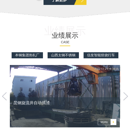
业绩展示
业绩展示
CASE
本钢集团热轧厂
山西太钢不锈钢
信发智能焙烧行车
堆
昆钢旋流井自动抓渣