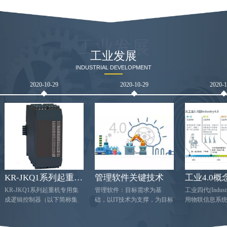
工业发展
工业发展
INDUSTRIAL DEVELOPMENT
2020-10-29
2020-10-29
2020-
KR-JKQ1系列起重机专用集成逻辑控制
管理软件关键技术
工业4.0概
KR-JKQ1系列起重机专用集
管理软件：目标需求为基
工业四代(Indust
成逻辑控制器（以下简称集
础，以IT技术为支撑，为目标
用物联信息系统(C
控器）是我公司针对起重机
提供数据信息的综合管理办
PhysicalSyst
的工况而研发的一种工业控
法。在线管理软件的选择需
产中的供应，