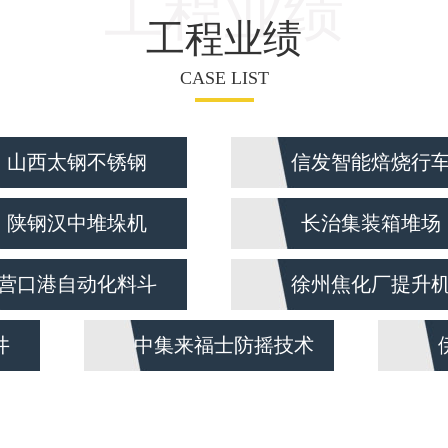
工程业绩
工程业绩
CASE LIST
山西太钢不锈钢
信发智能焙烧行
陕钢汉中堆垛机
长治集装箱堆场
营口港自动化料斗
徐州焦化厂提升
井
中集来福士防摇技术