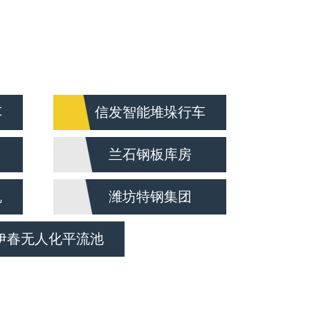
车
信发智能堆垛行车
兰石钢板库房
机
潍坊特钢集团
伊春无人化平流池