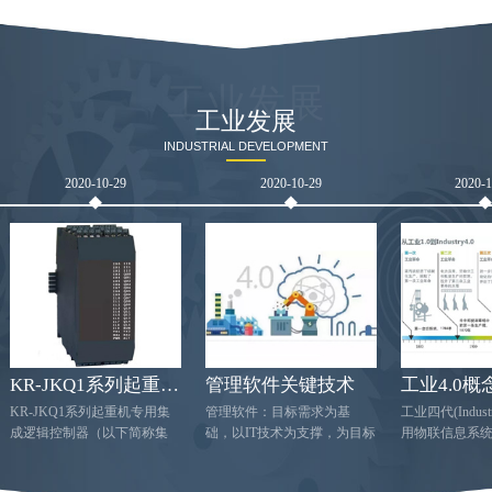
工业发展
工业发展
INDUSTRIAL DEVELOPMENT
2020-10-29
2020-10-29
2020-
KR-JKQ1系列起重机专用集成逻辑控制
管理软件关键技术
工业4.0概
KR-JKQ1系列起重机专用集
管理软件：目标需求为基
工业四代(Indust
成逻辑控制器（以下简称集
础，以IT技术为支撑，为目标
用物联信息系统(C
控器）是我公司针对起重机
提供数据信息的综合管理办
PhysicalSyst
的工况而研发的一种工业控
法。在线管理软件的选择需
产中的供应，