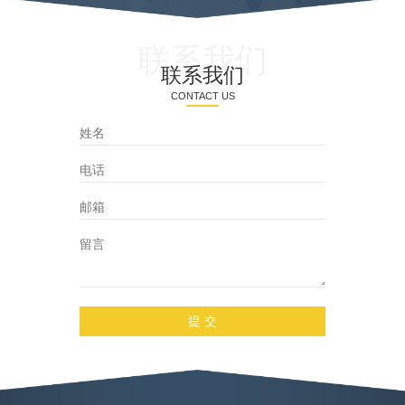
制器，用来代替PLC及继电器
要考虑以下几点：
息数据化、智慧
逻辑实现对各种机构驱动的
到快速、有效
控制。集控器的功能和性能
品供应。
联系我们
与目前市场上的国内外PLC相
联系我们
比，具有几点较为明显的优
势：
CONTACT US