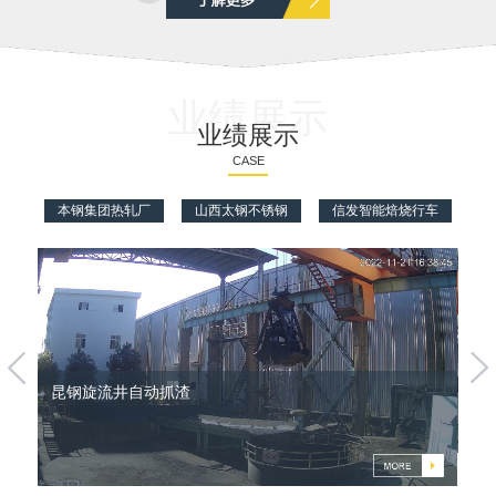
业绩展示
业绩展示
CASE
本钢集团热轧厂
山西太钢不锈钢
信发智能焙烧行车
堆
昆钢旋流井自动抓渣